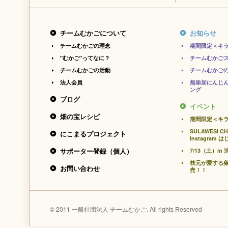
チームむかごについて
お知らせ
チームむかごの理念
期間限定＜キ
"むかご"ってなに？
チームむかご
チームむかごの活動
チームむかご
法人会員
無添加にんじ
ング
ブログ
イベント
畑の宝レシピ
期間限定＜キ
SULAWESI CH
にこまるプロジェクト
Instagram
サポーター登録（個人）
7/13（土）
枝元が愛する
お問い合わせ
売！！
© 2011 一般社団法人 チームむかご. All rights Reserved