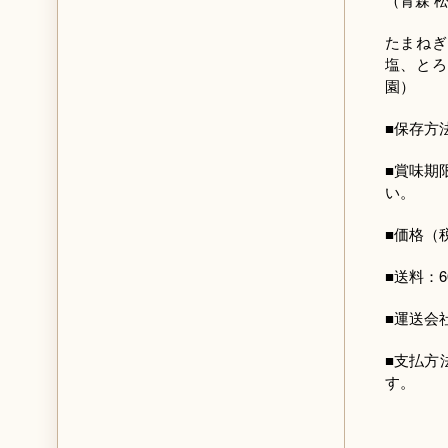
たまねぎ
塩、とろ
園）
■保存方
■賞味期
い。
■価格（
■送料：
■運送会
■支払方
す。