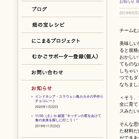
お知らせ
,
2019年9月
チームむ
美味しい
ると規格
おかしい
てものな
しちゃい
つでもダ
なちまし
＜そう、
インドネシア・スラウェシ島カカオの手作り
チョコレート
全に育て
2020年1月22日
スみたい
11/30（土）in 経堂 ”キッチンの窓をあけて
食の未来を探しに行こう！”
そんな思
2019年11月23日
た材料だ
ができあ