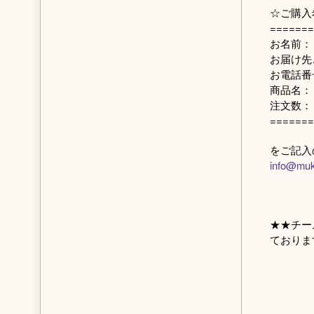
☆ご購入
=======
お名前：
お届け先
お電話番
商品名：
注文数：
=======
をご記入
info@muk
★★チー
ておりま