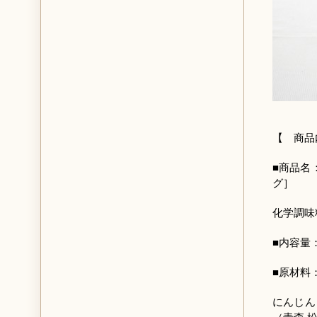
【 商品
■商品名
グ］
化学調味
■内容量：
■原材料
にんじん
（青森 