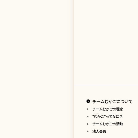
チームむかごについて
チームむかごの理念
"むかご"ってなに？
チームむかごの活動
法人会員