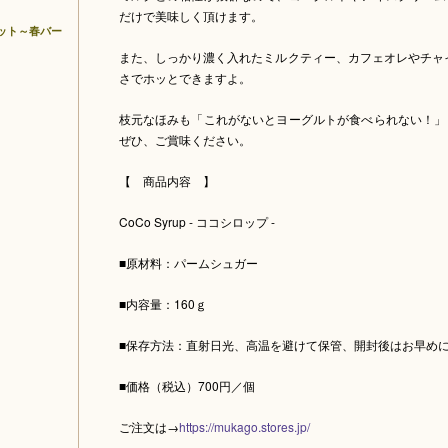
だけで美味しく頂けます。
ット～春バー
また、しっかり濃く入れたミルクティー、カフェオレやチャ
さでホッとできますよ。
枝元なほみも「これがないとヨーグルトが食べられない！」
ぜひ、ご賞味ください。
【 商品内容 】
CoCo Syrup - ココシロップ -
■原材料：パームシュガー
■内容量：160ｇ
■保存方法：直射日光、高温を避けて保管、開封後はお早め
■価格（税込）700円／個
ご注文は→
https://mukago.stores.jp/