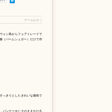
チームむかご
ウェシ島からフェアトレードで
砂糖（パームシュガー）だけで作
すっきりとしたきれいな後味で
、パンケーキにそのままかける