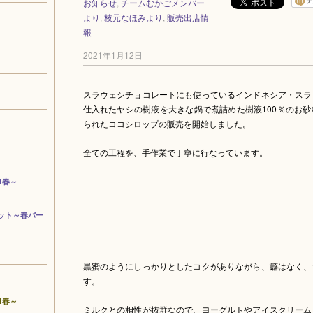
お知らせ
,
チームむかごメンバー
より
,
枝元なほみより
,
販売出店情
報
2021年1月12日
スラウェシチョコレートにも使っているインドネシア・スラ
仕入れたヤシの樹液を大きな鍋で煮詰めた樹液100％のお
られたココシロップの販売を開始しました。
全ての工程を、手作業で丁寧に行なっています。
1春～
ット～春バー
黒蜜のようにしっかりとしたコクがありながら、癖はなく、
す。
1春～
ミルクとの相性が抜群なので、ヨーグルトやアイスクリーム