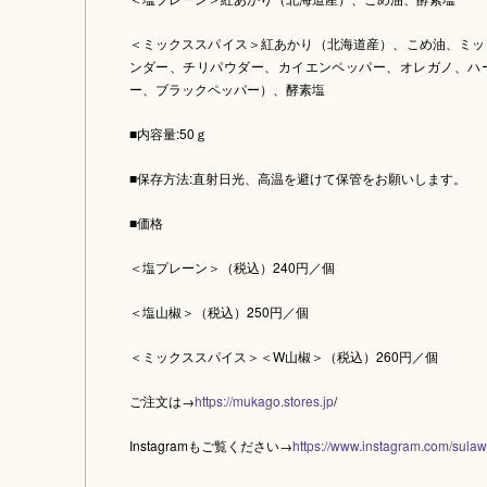
＜ミックススパイス＞紅あかり（北海道産）、こめ油、ミッ
ンダー、チリパウダー、カイエンペッパー、オレガノ、ハ
ー、ブラックペッパー）、酵素塩
■内容量:50ｇ
■保存方法:直射日光、高温を避けて保管をお願いします。
■価格
＜塩プレーン＞（税込）240円／個
＜塩山椒＞（税込）250円／個
＜ミックススパイス＞＜W山椒＞（税込）260円／個
ご注文は→
https://mukago.stores.jp
/
Instagramもご覧ください→
https://www.instagram.com/sula