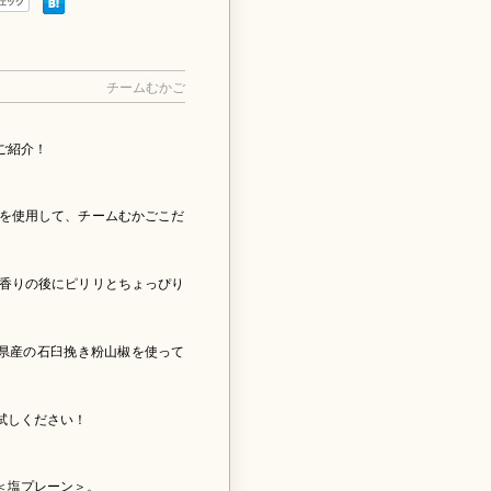
チームむかご
ご紹介！
を使用して、チームむかごこだ
香りの後にピリリとちょっぴり
県産の石臼挽き粉山椒を使って
試しください！
＜塩プレーン＞。