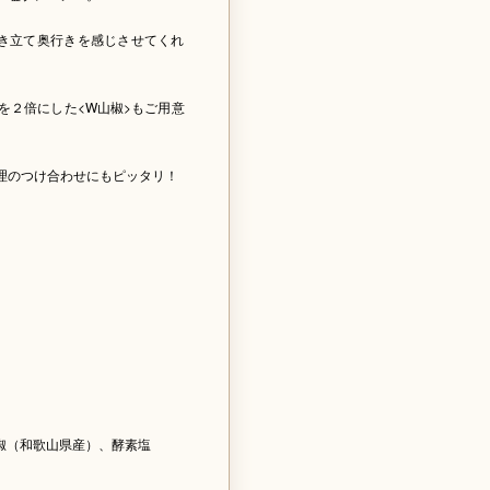
き立て奥行きを感じさせてくれ
を２倍にした<W山椒>もご用意
理のつけ合わせにもピッタリ！
。
椒（和歌山県産）、酵素塩