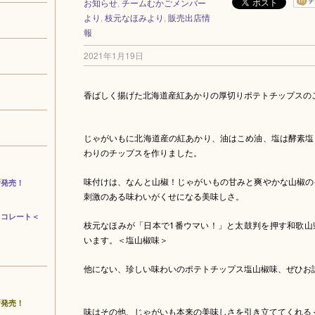
お知らせ
,
チームむかごメンバー
より
,
枝元なほみより
,
販売出店情
報
2021年1月19日
香ばしく揚げた北海道産紅あかりの厚切りポテトチップスの
じゃがいもに北海道産の紅あかり、油はこめ油、塩は酵素塩
わりのチップスを作りました。
味付けは、なんと山椒！じゃがいもの甘みと爽やかな山椒の
新発売！
刺激のある味わいがくせになる美味しさ。
ョコレート＜
枝元なほみが「日本で1番ウマい！」と太鼓判を押す和歌山
います。＜塩山椒味＞
他にない、珍しい味わいのポテトチップス塩山椒味、ぜひお
新発売！
味はその他、じゃがいも本来の美味しさを引き立ててくれる