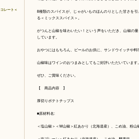
ョコレート＜
8種類のスパイスが、じゃがいものほんのりとした甘さを引
る＜ミックススパイス＞。
がつんと山椒を味わいたい！という声をいただき、山椒の量
しています。
おやつにはもちろん、ビールのお供に、サンドウイッチや料
山椒味はワインのおつまみとしてもご好評いただいています
ぜひ、ご賞味ください。
【 商品内容 】
厚切りポテトチップス
■原材料名:
＜塩山椒＞＜W山椒＞紅あかり（北海道産）、こめ油、粉山
＜塩プレーン＞紅あかり（北海道産）、こめ油、酵素塩