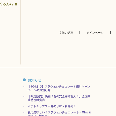
を守る人々』全
《 前の記事 |
メインページ
| 
お知らせ
【9/20まで】スラウェシチョコレート割引キャン
ペーンのお知らせ
【限定販売】映画『食の安全を守る人々』全国共
通特別鑑賞券
ポテトチップス＜青のり味＞新発売！
夏に美味しい！スラウェシチョコレート＜Mint ＆
Citrus＞新発売！