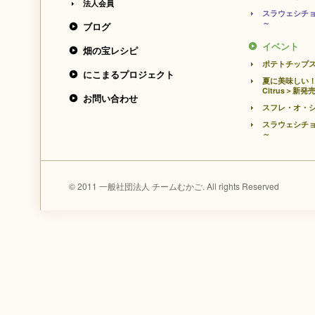
法人会員
スラウェシチョ
～
ブログ
イベント
畑の宝レシピ
ポテトチップ
にこまるプロジェクト
夏に美味しい！
Citrus＞新発
お問い合わせ
スフレ・オ・シ
スラウェシチョ
～
© 2011 一般社団法人 チームむかご. All rights Reserved