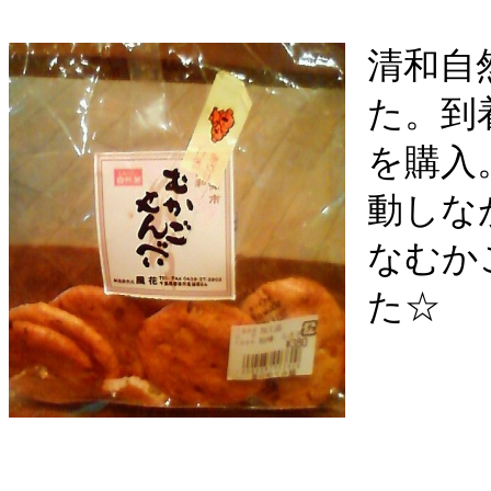
清和自
た。到
を購入
動しな
なむか
た☆