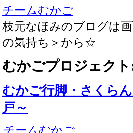
チームむかご
枝元なほみのブログは画
の気持ち＞から☆
むかごプロジェクト: 
むかご行脚・さくらん
戸～
チームむかご