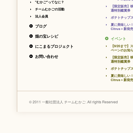
"むかご"ってなに？
【限定販売】
チームむかごの活動
通特別鑑賞券
法人会員
ポテトチップ
夏に美味しい！
ブログ
Citrus＞新発
畑の宝レシピ
イベント
にこまるプロジェクト
【9/20まで
ペーンのお知
お問い合わせ
【限定販売】
通特別鑑賞券
ポテトチップ
夏に美味しい！
Citrus＞新発
© 2011 一般社団法人 チームむかご. All rights Reserved