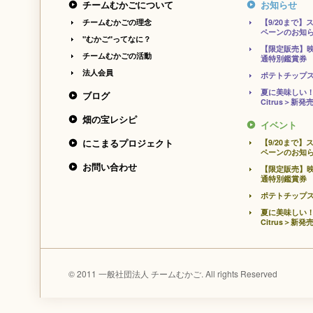
チームむかごについて
お知らせ
チームむかごの理念
【9/20まで
ペーンのお知
"むかご"ってなに？
【限定販売】
チームむかごの活動
通特別鑑賞券
法人会員
ポテトチップ
夏に美味しい！
ブログ
Citrus＞新発
畑の宝レシピ
イベント
にこまるプロジェクト
【9/20まで
ペーンのお知
お問い合わせ
【限定販売】
通特別鑑賞券
ポテトチップ
夏に美味しい！
Citrus＞新発
© 2011 一般社団法人 チームむかご. All rights Reserved