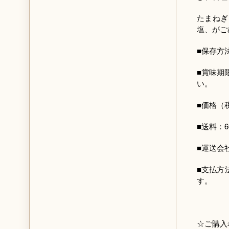
たまねぎ
塩、がご
■保存方
■賞味期
い。
■価格（
■送料：
■運送会
■支払方
す。
☆ご購入