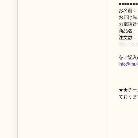
=======
お名前：
お届け先
お電話番
商品名：
注文数：
=======
をご記入
info@muk
★★チー
ておりま