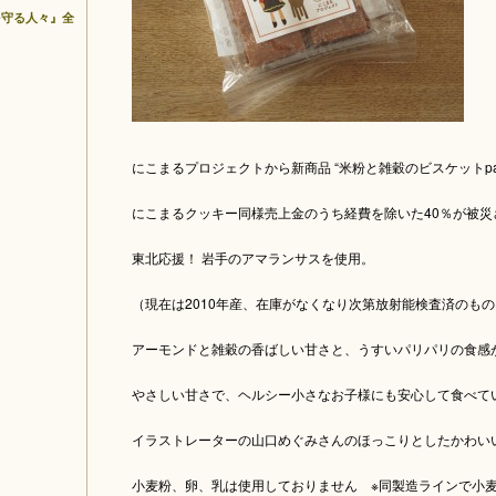
を守る人々』全
にこまるプロジェクトから新商品 “米粉と雑穀のビスケットparia
にこまるクッキー同様売上金のうち経費を除いた40％が被災
東北応援！ 岩手のアマランサスを使用。
（現在は2010年産、在庫がなくなり次第放射能検査済のも
アーモンドと雑穀の香ばしい甘さと、うすいパリパリの食感
やさしい甘さで、ヘルシー小さなお子様にも安心して食べて
イラストレーターの山口めぐみさんのほっこりとしたかわい
小麦粉、卵、乳は使用しておりません ※同製造ラインで小