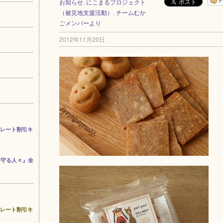
お知らせ
,
にこまるプロジェクト
（被災地支援活動）
,
チームむか
ごメンバーより
2012年11月20日
コレート割引キ
を守る人々』全
コレート割引キ