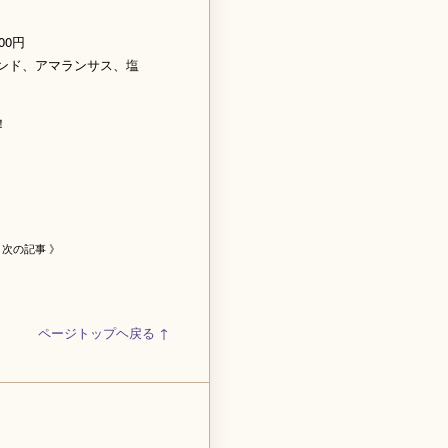
0円
、アマランサス、塩
！
次の記事 》
ページトップヘ戻る ↑