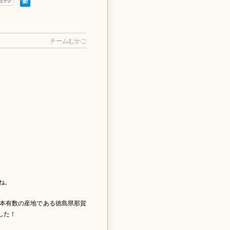
チームむかご
ね。
本有数の産地である徳島県那賀
した！