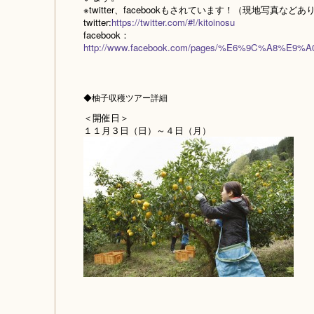
※twitter、facebookもされています！（現地写真など
twitter:
https://twitter.com/#!/kitoinosu
facebook：
http://www.facebook.com/pages/%E6%9C%A8%E
◆柚子収穫ツアー詳細
＜開催日＞
１１月３日（日）～４日（月）