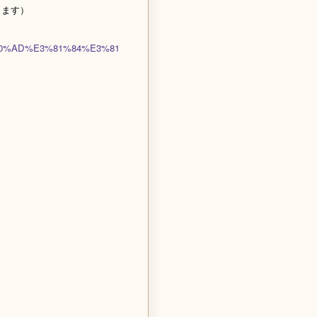
あります）
9%A0%AD%E3%81%84%E3%81%AE%E3%81%99/188405687882836