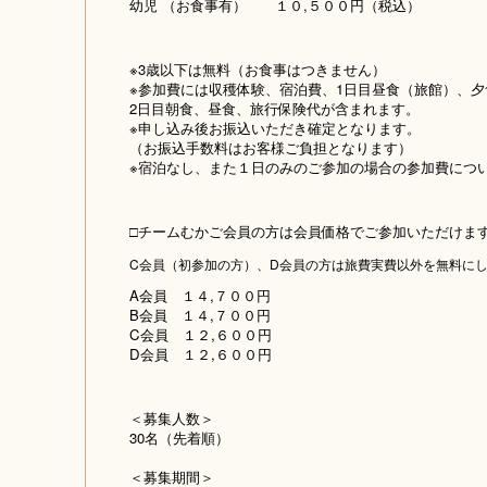
幼児 （お食事有） １０,５００円（税込）
※3歳以下は無料（お食事はつきません）
※参加費には収穫体験、宿泊費、1日目昼食（旅館）、夕
2日目朝食、昼食、旅行保険代が含まれます。
※申し込み後お振込いただき確定となります。
（お振込手数料はお客様ご負担となります）
※宿泊なし、また１日のみのご参加の場合の参加費につ
□チームむかご会員の方は会員価格でご参加いただけま
C会員（初参加の方）、D会員の方は旅費実費以外を無料に
A会員 １４,７００円
B会員 １４,７００円
C会員 １２,６００円
D会員 １２,６００円
＜募集人数＞
30名（先着順）
＜募集期間＞