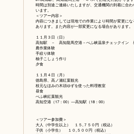
時間は別途ご連絡いたしますが、交通機関の到着に合わせ
います。
＜ツアー内容＞
内容につきましては現地での作業により時間が変更にな
あります。また内容が一部変更になる場合があります。
１１月３日（日）
高知駅 － 高知龍馬空港－べふ峡温泉チェックイン 
農作業体験
手絞り体験
柚子こしょう作り
夕食
１１月４日（月）
徳島県、高ノ瀬紅葉観光
枝元なほみの木頭ゆずを使った料理教室
昼食
べふ峡紅葉観光
高知空港（17：00）―高知駅（18：00）
＜ツアー参加費＞
大人（中学生以上） １５,７５０円（税込）
子供（小学生） １０,５００円（税込）