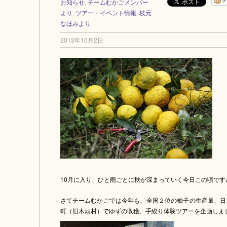
お知らせ
,
チームむかごメンバー
より
,
ツアー・イベント情報
,
枝元
なほみより
2013年10月2日
10月に入り、ひと雨ごとに秋が深まっていく今日この頃です
さてチームむかごでは今年も、全国２位の柚子の生産量、日
町（旧木頭村）でゆずの収穫、手絞り体験ツアーを企画しま