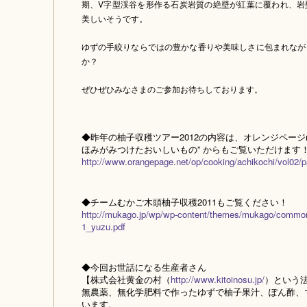
期、V字型渓谷を形作る石炭岩質の絶壁が紅葉に覆われ、岩
美しいそうです。
ゆずの手絞りならではの豊かな香りや美味しさに包まれなが
か？
ぜひぜひみなさまのご参加お待ちしております。
◆昨年の柚子収穫ツアー2012の内容は、オレンジページn
ほみがみつけたおいしいもの” からもご覧いただけます
http://www.orangepage.net/op/cooking/achikochi/vol02/
◆チームむかご木頭柚子収穫2011もご覧ください！
http://mukago.jp/wp/wp-content/themes/mukago/common
1_yuzu.pdf
◆今回お世話になる生産者さん
【株式会社黄金の村（
http://www.kitoinosu.jp/
）という
無農薬、無化学肥料で作ったゆずで柚子果汁、ぽん酢、
います。