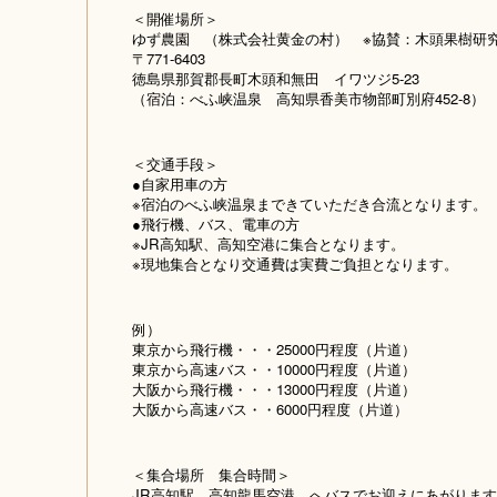
＜開催場所＞
ゆず農園 （株式会社黄金の村） ※協賛：木頭果樹研
〒771-6403
徳島県那賀郡長町木頭和無田 イワツジ5-23
（宿泊：べふ峡温泉 高知県香美市物部町別府452-8）
＜交通手段＞
●自家用車の方
※宿泊のべふ峡温泉まできていただき合流となります。
●飛行機、バス、電車の方
※JR高知駅、高知空港に集合となります。
※現地集合となり交通費は実費ご負担となります。
例）
東京から飛行機・・・25000円程度（片道）
東京から高速バス・・10000円程度（片道）
大阪から飛行機・・・13000円程度（片道）
大阪から高速バス・・6000円程度（片道）
＜集合場所 集合時間＞
JR高知駅、高知龍馬空港 へバスでお迎えにあがります