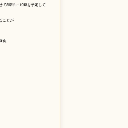
て8時半～10時を予定して
ることが
昼食