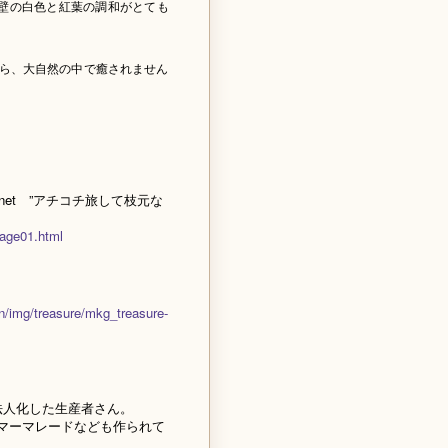
壁の白色と紅葉の調和がとても
ら、大自然の中で癒されません
et ”アチコチ旅して枝元な
！
page01.html
/img/treasure/mkg_treasure-
法人化した生産者さん。
マーマレードなども作られて