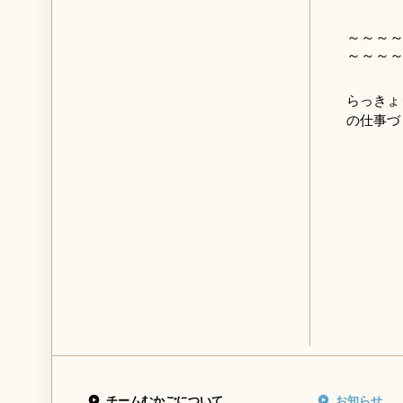
～～～
～～～
らっきょ
の仕事づ
チームむかごについて
お知らせ