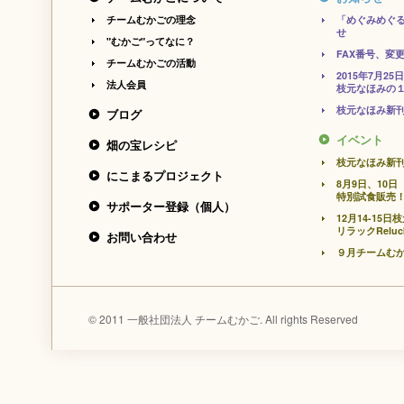
チームむかごの理念
「めぐみめぐ
せ
"むかご"ってなに？
FAX番号、変
チームむかごの活動
2015年7月
法人会員
枝元なほみの１
枝元なほみ新
ブログ
イベント
畑の宝レシピ
枝元なほみ新
にこまるプロジェクト
8月9日、10
特別試食販売
サポーター登録（個人）
12月14-1
リラックRelu
お問い合わせ
９月チームむ
© 2011 一般社団法人 チームむかご. All rights Reserved