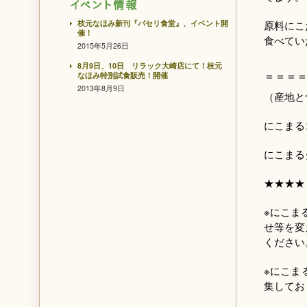
枝元なほみ新刊『パセリ食堂』、イベント開
原料にこ
催！
食べてい
2015年5月26日
8月9日、10日 リラック大崎店にて！枝元
＝＝＝
なほみ特別試食販売！開催
2013年8月9日
（産地と
にこまる
にこまる
★★★★
※にこま
せ等を変
ください
※にこま
集してお