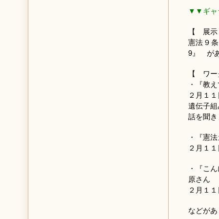
▼▼ギャ
【 展示
憲法９条
9』 が
【 ワー
・『教え
２月１１
遺伝子組
話を聞き
・『憲法カ
２月１１
・『こん
原さん
２月１１
などがあ