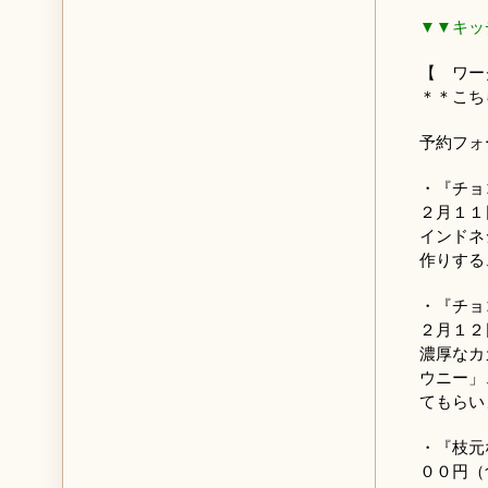
▼▼キッ
【 ワー
＊＊こち
予約フ
・『チョ
２月１１
インドネ
作りする
・『チョ
２月１２
濃厚なカ
ウニー」
てもらい
・『枝元
００円（