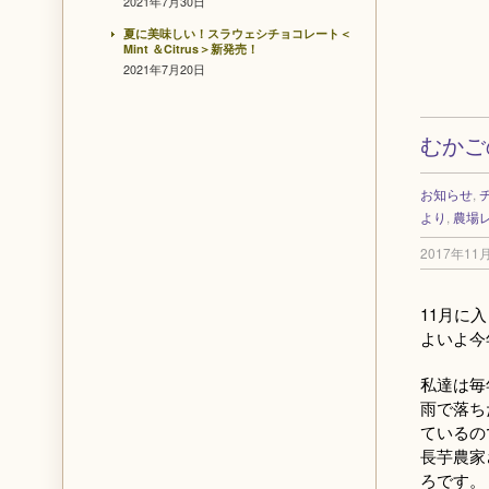
2021年7月30日
夏に美味しい！スラウェシチョコレート＜
Mint ＆Citrus＞新発売！
2021年7月20日
むかご
お知らせ
,
より
,
農場
2017年11
11月に
よいよ今
私達は毎
雨で落ち
ているの
長芋農家
ろです。