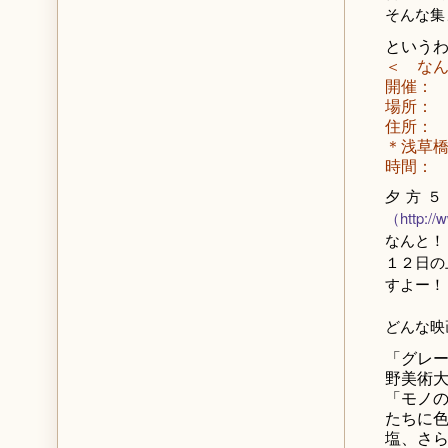
そんな集
という
＜ な
開催：
場所：
住所： 東
＊浅草橋
時間：
夕方５
（http://w
なんと！
１２日の
すよー！
どんな映
「グレ
野美術
「モノ
たちに
塩、さ