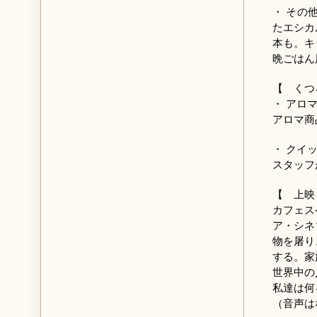
・ その
たエシカ
本も。キ
晩ごはん
【 くつ
・ アロ
アロマ商
・ クイ
スタッフ
【 上映
カフェス
ア・シネ
物を屠り
する。家
世界中の
私達は何
（音声は