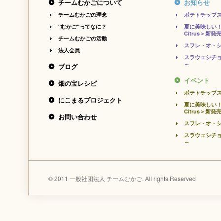
チームむかごについて
お知らせ
チームむかごの理念
ポテトチップ
"むかご"ってなに？
夏に美味しい！
Citrus＞新発
チームむかごの活動
スフレ・オ・シ
法人会員
スラウェシチョ
～
ブログ
イベント
畑の宝レシピ
ポテトチップ
にこまるプロジェクト
夏に美味しい！
Citrus＞新発
お問い合わせ
スフレ・オ・シ
スラウェシチョ
～
© 2011 一般社団法人 チームむかご. All rights Reserved