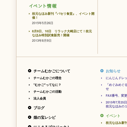
枝元なほみ新刊『パセリ食堂』、イベント開
催！
2015年5月26日
8月9日、10日 リラック大崎店にて！枝元
なほみ特別試食販売！開催
2013年8月9日
チームむかごについて
お知らせ
チームむかごの理念
にんじんドレ
"むかご"ってなに？
「めぐみめぐ
せ
チームむかごの活動
FAX番号、変
法人会員
2015年7月
枝元なほみの１
ブログ
イベント
畑の宝レシピ
枝元なほみ新
にこまるプロジェクト