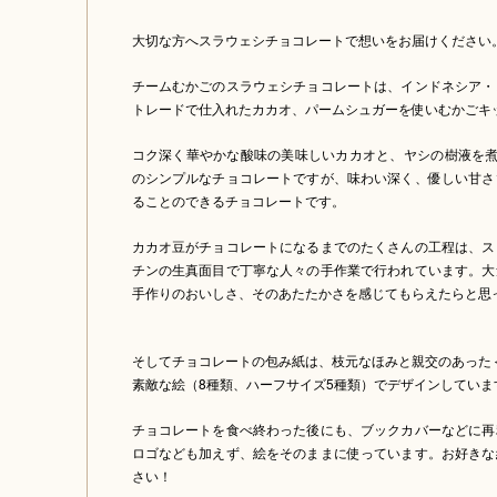
大切な方へスラウェシチョコレートで想いをお届けください
チームむかごのスラウェシチョコレートは、インドネシア・
トレードで仕入れたカカオ、パームシュガーを使いむかごキ
コク深く華やかな酸味の美味しいカカオと、ヤシの樹液を煮
のシンプルなチョコレートですが、味わい深く、優しい甘さ
ることのできるチョコレートです。
カカオ豆がチョコレートになるまでのたくさんの工程は、ス
チンの生真面目で丁寧な人々の手作業で行われています。大
手作りのおいしさ、そのあたたかさを感じてもらえたらと思
そしてチョコレートの包み紙は、枝元なほみと親交のあった
素敵な絵（8種類、ハーフサイズ5種類）でデザインしていま
チョコレートを食べ終わった後にも、ブックカバーなどに再
ロゴなども加えず、絵をそのままに使っています。お好きな
さい！