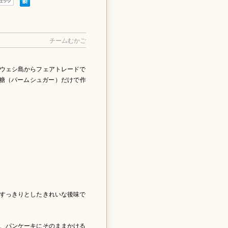
チームむかご
ウェシ島からフェアトレードで
砂糖（パームシュガー）だけで作
すっきりとしたきれいな後味で
、パンケーキにそのままかける