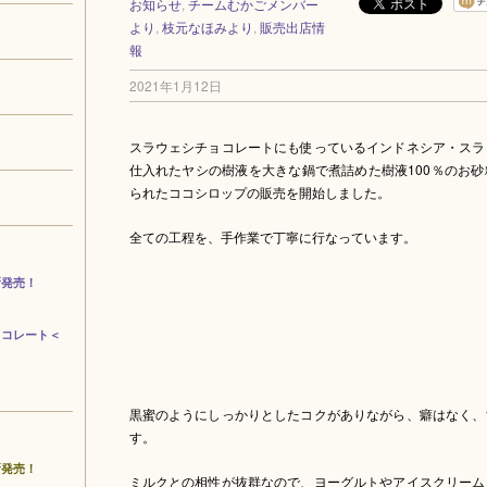
お知らせ
,
チームむかごメンバー
より
,
枝元なほみより
,
販売出店情
報
2021年1月12日
スラウェシチョコレートにも使っているインドネシア・スラ
仕入れたヤシの樹液を大きな鍋で煮詰めた樹液100％のお
られたココシロップの販売を開始しました。
全ての工程を、手作業で丁寧に行なっています。
新発売！
ョコレート＜
黒蜜のようにしっかりとしたコクがありながら、癖はなく、
す。
新発売！
ミルクとの相性が抜群なので、ヨーグルトやアイスクリーム