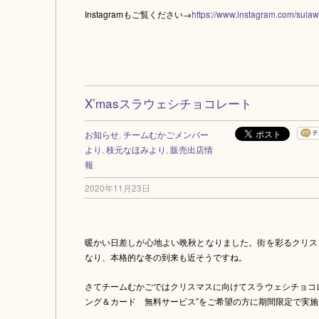
Instagramもご覧ください→
https://www.instagram.com/sulaw
X’masスラウェシチョコレート
お知らせ
,
チームむかごメンバー
より
,
枝元なほみより
,
販売出店情
報
2020年11月23日
暖かい日差しが心地よい晩秋となりました。街を彩るクリス
なり、本格的な冬の到来も近そうですね。
さてチームむかごではクリスマスに向けてスラウェシチョコ
ング＆カード 無料サービス”をご希望の方に期間限定で実施