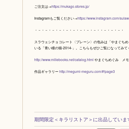
ご注文は→
https://mukago.stores.jp/
Instagramもご覧ください→
https://www.instagram.com/sulaw
・－・－・－・－・－・－・－・－・－・・－・－・－・
スラウェシチョコレート〈プレーン〉の包みは「やまぐちめ
いる「青い瞳の猫-2014-」。こちらもぜひご覧になってみて
http://www.millebooks.net/catalog.html
やまぐちめぐみ メモ
作品ギャラリー
http://megumi-meguru.com/#!page3
期間限定＜キラリストア＞に出品していま