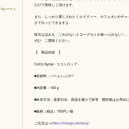
だけで美味しく頂けます。
ョコレート＜
また、しっかり濃く入れたミルクティー、カフェオレやチャ
さでホッとできますよ。
枝元なほみも「これがないとヨーグルトが食べられない！」
ぜひ、ご賞味ください。
【 商品内容 】
CoCo Syrup - ココシロップ -
■原材料：パームシュガー
■内容量：160ｇ
■保存方法：直射日光、高温を避けて保管、開封後はお早め
■価格（税込）700円／個
ご注文は→
https://mukago.stores.jp/