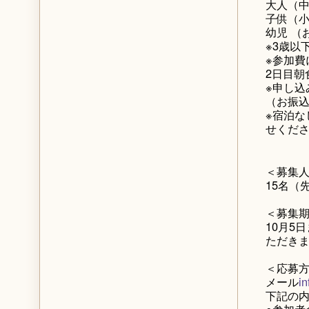
大人（中
子供（
幼児 
※3歳以
※参加費
2日目朝
※申し込
（お振
※宿泊な
せくだ
＜募集
15名（
＜募集
10月5
ただき
＜応募
メール
i
下記の