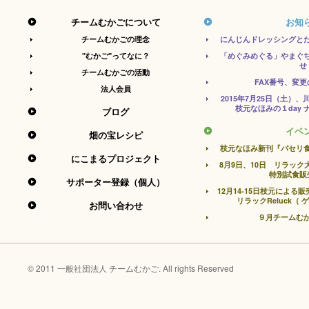
チームむかごについて
お知
チームむかごの理念
にんじんドレッシングと
"むかご"ってなに？
「めぐみめぐる」やまぐ
せ
チームむかごの活動
FAX番号、変
法人会員
2015年7月25日（土）
枝元なほみの１day
ブログ
イベ
畑の宝レシピ
枝元なほみ新刊『パセリ
にこまるプロジェクト
8月9日、10日 リラッ
特別試食販
サポーター登録（個人）
12月14-15日枝元によ
リラックReluck（
お問い合わせ
９月チームむ
© 2011 一般社団法人 チームむかご. All rights Reserved