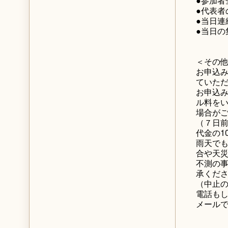
●参加者
●代表者
●当日連
●当日の
＜その
お申込
ていた
お申込
ル料を
場合が
（７日前
代金の1
雨天で
合や天
不測の
承くだ
（中止
電話も
メール