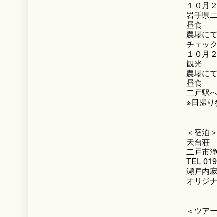
１０月
岩手県
昼食
農場に
チェッ
１０月
観光
農場に
昼食
二戸駅へ
※日帰り
＜宿泊
天台荘
二戸市浄
TEL 019
瀬戸内
オリジ
＜ツア