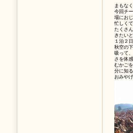
まもな
今回チ
場にお
忙しく
たくさ
きたい
１泊２
秋空の
吸って
さを体
むかご
分に知
おみや