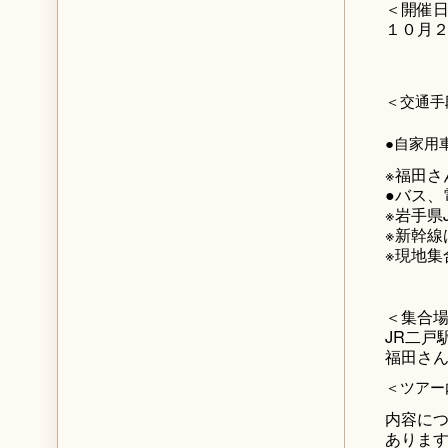
＜開催
１０月
＜交通手
●自家用
※福田さ
●バス、
※岩手県
※新幹線
※現地集
＜集合
JR二戸
福田さん
＜ツアー
内容に
ありま