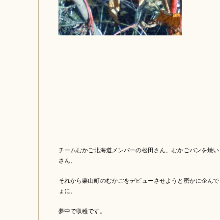
チームむかご北海道メンバーの松田さん、むかごパンを焼い
さん、
それから栗山町のむかごをデビューさせようと密かに企んで
ょに、
夢中で収穫です。