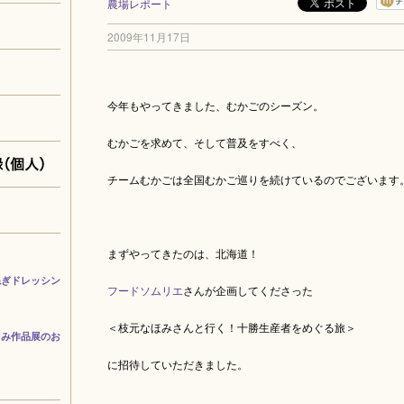
農場レポート
2009年11月17日
今年もやってきました、むかごのシーズン。
むかごを求めて、そして普及をすべく、
チームむかごは全国むかご巡りを続けているのでございます
まずやってきたのは、北海道！
ねぎドレッシン
フードソムリエ
さんが企画してくださった
＜枝元なほみさんと行く！十勝生産者をめぐる旅＞
ぐみ作品展のお
に招待していただきました。