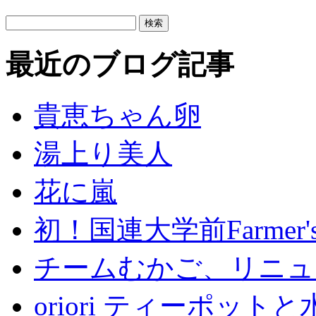
最近のブログ記事
貴恵ちゃん卵
湯上り美人
花に嵐
初！国連大学前Farmer's 
チームむかご、リニュ
oriori ティーポッ